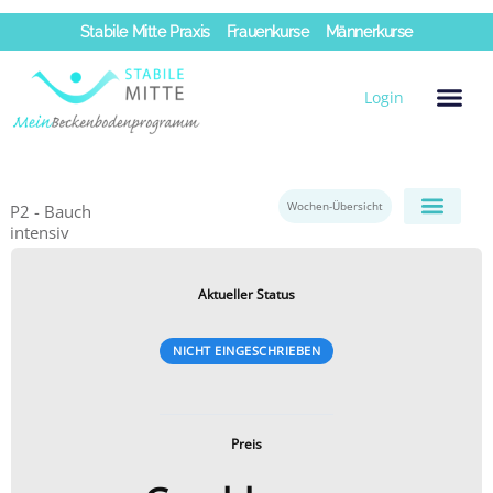
Zum
Stabile Mitte Praxis
Frauenkurse
Männerkurse
Inhalt
springen
Login
Wochen-Übersicht
P2 - Bauch
intensiv
Aktueller Status
NICHT EINGESCHRIEBEN
Preis