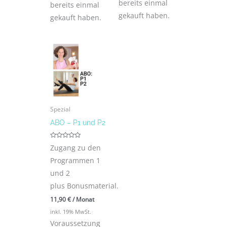
bereits einmal
bereits einmal
gekauft haben.
gekauft haben.
Spezial
ABO – P1 und P2
Bewertet
Zugang zu den
mit
0
Programmen 1
von
5
und 2
plus Bonusmaterial.
11,90
€
/ Monat
inkl. 19% MwSt.
Voraussetzung