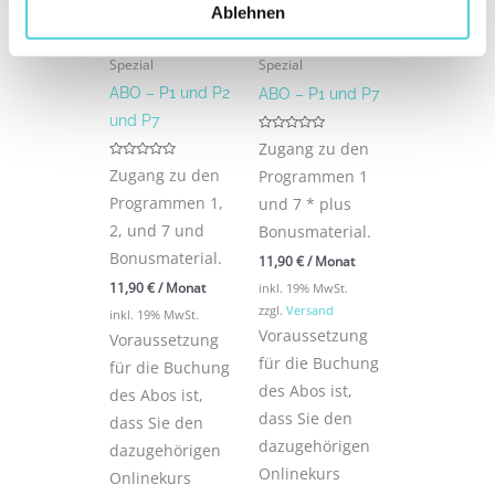
Ablehnen
Spezial
Spezial
ABO – P1 und P2
ABO – P1 und P7
und P7
Bewertet
Zugang zu den
mit
0
Bewertet
Zugang zu den
Programmen 1
von
mit
5
0
Programmen 1,
und 7 * plus
von
5
2, und 7 und
Bonusmaterial.
Bonusmaterial.
11,90
€
/ Monat
11,90
€
/ Monat
inkl. 19% MwSt.
zzgl.
Versand
inkl. 19% MwSt.
Voraussetzung
Voraussetzung
für die Buchung
für die Buchung
des Abos ist,
des Abos ist,
dass Sie den
dass Sie den
dazugehörigen
dazugehörigen
Onlinekurs
Onlinekurs