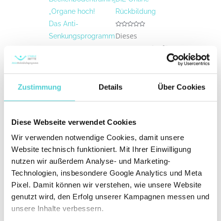
„Organe hoch!
Rückbildung
Das Anti-
Bewertet
Dieses
Senkungsprogramm“
mit
0
Programm ist für
von
5
Bewertet
Schritt für
alle Frauen, die
mit
0
Schritt……führe
ihren Körper
von
5
ich Sie hin zu
nach einer
Zustimmung
Details
Über Cookies
einer neuen
Schwangerschaft
beckenbodenfreundlichen
wieder zurück in
Lebensweise. Sie
Form bringen
Diese Webseite verwendet Cookies
lernen das
wollen.
Wir verwenden notwendige Cookies, damit unsere
Hauptübel für
139,00
€
Website technisch funktioniert. Mit Ihrer Einwilligung
den
inkl. 19% MwSt.
nutzen wir außerdem Analyse- und Marketing-
Beckenboden
Technologien, insbesondere Google Analytics und Meta
In den
erkennen:
Warenkorb
Pixel. Damit können wir verstehen, wie unsere Website
Druckbelastungen,
genutzt wird, den Erfolg unserer Kampagnen messen und
die den zarten
unsere Inhalte verbessern.
Beckenboden