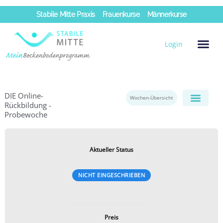
Zum
Stabile Mitte Praxis
Frauenkurse
Männerkurse
Inhalt
springen
Login
DIE Online-
Wochen-Übersicht
Rückbildung -
Probewoche
Aktueller Status
NICHT EINGESCHRIEBEN
Preis