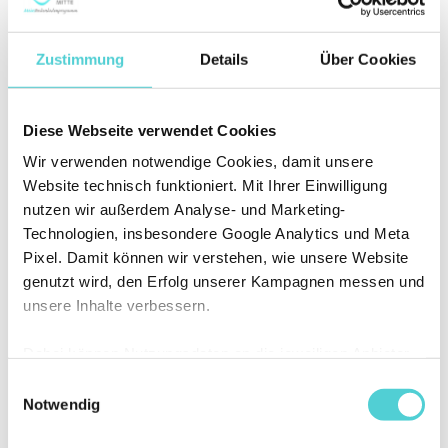
Zustimmung
Details
Über Cookies
Diese Webseite verwendet Cookies
Woche 4: Bauchmuskelübungen (Vorschau)
Wir verwenden notwendige Cookies, damit unsere
Website technisch funktioniert. Mit Ihrer Einwilligung
nutzen wir außerdem Analyse- und Marketing-
Technologien, insbesondere Google Analytics und Meta
Pixel. Damit können wir verstehen, wie unsere Website
genutzt wird, den Erfolg unserer Kampagnen messen und
unsere Inhalte verbessern.
Dabei können Nutzungsdaten an die jeweiligen Anbieter
übermittelt und dort verarbeitet werden. Sie können
Einwilligungsauswahl
selbst entscheiden, welchen Kategorien Sie zustimmen
Notwendig
möchten. Ihre Auswahl können Sie jederzeit ändern oder