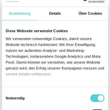
Zustimmung
Details
Über Cookies
Diese Webseite verwendet Cookies
Wir verwenden notwendige Cookies, damit unsere
Website technisch funktioniert. Mit Ihrer Einwilligung
nutzen wir außerdem Analyse- und Marketing-
Technologien, insbesondere Google Analytics und Meta
Pixel. Damit können wir verstehen, wie unsere Website
genutzt wird, den Erfolg unserer Kampagnen messen und
unsere Inhalte verbessern.
Woche 5: Sitzen ohne Druck auf den Organen
Dabei können Nutzungsdaten an die jeweiligen Anbieter
und den Bandscheiben.
übermittelt und dort verarbeitet werden. Sie können
Einwilligungsauswahl
selbst entscheiden, welchen Kategorien Sie zustimmen
Notwendig
möchten. Ihre Auswahl können Sie jederzeit ändern oder
widerrufen.