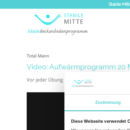
Zum
Stabile Mitt
Inhalt
springen
Total Mann
Video: Aufwärmprogramm 20 
Vor jeder Übung ist es wichtig, sich richtig au
Zustimmung
Diese Webseite verwendet 