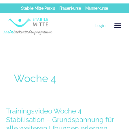
Zum
Stabile Mitte Praxis
Frauenkurse
Männerkurse
Inhalt
springen
Login
Woche 4
Trainingsvideo Woche 4:
Trainingsvideo
Woche
Stabilisation – Grundspannung für
4:
alle weiteren Übungen erlernen