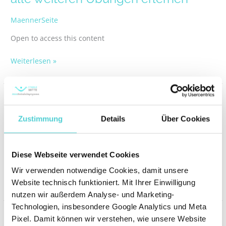
Stabilisation
–
MaennerSeite
Grundspannung
Open to access this content
für
alle
Weiterlesen »
weiteren
Übungen
erlernen
Video: Aufwärmprogramm 20
Video:
Aufwärmprogramm
Minuten ZPP
Zustimmung
Details
Über Cookies
20
MaennerSeite
Minuten
ZPP
Diese Webseite verwendet Cookies
Open to access this content
Wir verwenden notwendige Cookies, damit unsere
Weiterlesen »
Website technisch funktioniert. Mit Ihrer Einwilligung
nutzen wir außerdem Analyse- und Marketing-
Technologien, insbesondere Google Analytics und Meta
Trainingsvideo Woche 4: Wenn der
Trainingsvideo
Pixel. Damit können wir verstehen, wie unsere Website