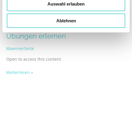
Auswahl erlauben
Trainingsvideo Woche 4:
Trainingsvideo
Ablehnen
Woche
Grundspannung für alle weiteren
4:
Übungen erlernen
Grundspannung
für
MaennerSeite
alle
Open to access this content
weiteren
Übungen
Weiterlesen »
erlernen