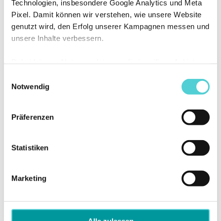
Technologien, insbesondere Google Analytics und Meta
Pixel. Damit können wir verstehen, wie unsere Website
genutzt wird, den Erfolg unserer Kampagnen messen und
unsere Inhalte verbessern.
Dabei können Nutzungsdaten an die jeweiligen Anbieter
übermittelt und dort verarbeitet werden. Sie können
Einwilligungsauswahl
selbst entscheiden, welchen Kategorien Sie zustimmen
Notwendig
möchten. Ihre Auswahl können Sie jederzeit ändern oder
widerrufen.
Präferenzen
Statistiken
Marketing