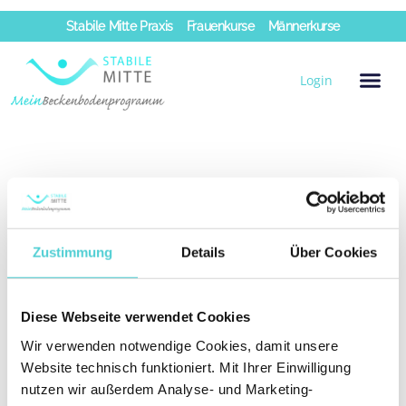
Zum
Stabile Mitte Praxis
Frauenkurse
Männerkurse
Inhalt
springen
Login
Quiz 2 – Total Mann
Von
wpadmin_q8672po2
/
6.10.2023
Zustimmung
Details
Über Cookies
Diese Webseite verwendet Cookies
Wir verwenden notwendige Cookies, damit unsere
Website technisch funktioniert. Mit Ihrer Einwilligung
nutzen wir außerdem Analyse- und Marketing-