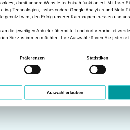
kies, damit unsere Website technisch funktioniert. Mit Ihrer Ei
 gleich mit der Probewoc
ting-Technologien, insbesondere Google Analytics und Meta Pi
te genutzt wird, den Erfolg unserer Kampagnen messen und unse
n die jeweiligen Anbieter übermittelt und dort verarbeitet werd
Schritt 2
S
rien Sie zustimmen möchten. Ihre Auswahl können Sie jederzeit
Sie erhalten eine weitere E-Mail mit den
Zugangsdaten
Lo
zu Ihrem Kurskonto
und der Probewoche. Klicken Sie
Je
Präferenzen
Statistiken
auf den Link, um sich anzumelden.
Auswahl erlauben