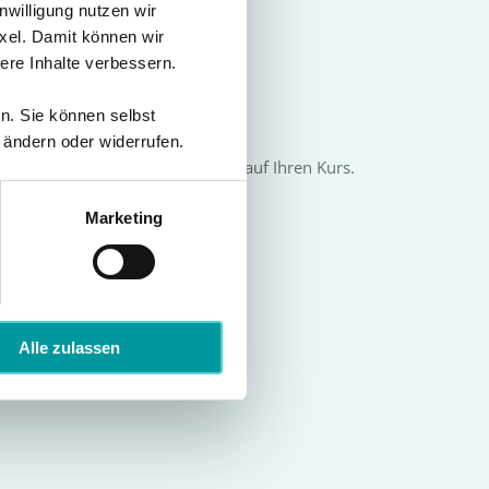
nwilligung nutzen wir
he starten!
xel. Damit können wir
re Inhalte verbessern.
en. Sie können selbst
chritt 3
 ändern oder widerrufen.
ggen Sie sich ein und klicken Sie auf Ihren Kurs.
tzt kann es losgehen.
Marketing
Alle zulassen