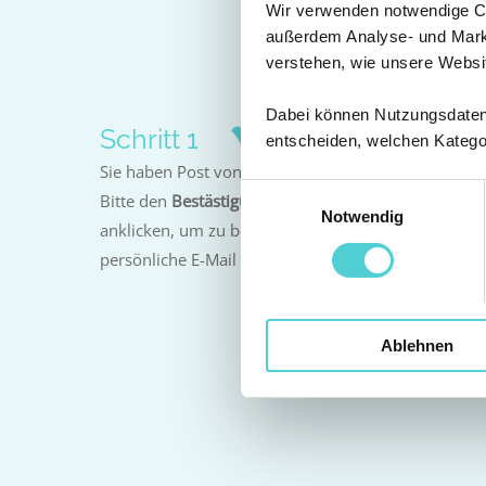
Wir verwenden notwendige Coo
Sie können
außerdem Analyse- und Marke
verstehen, wie unsere Websi
Dabei können Nutzungsdaten a
Schritt 1
entscheiden, welchen Katego
Sie haben Post von uns!
Einwilligungsauswahl
Bitte den
Bestästigungslink
aus der ersten E-Mail
Notwendig
anklicken, um zu bestätigen, dass es sich um Ihre
persönliche E-Mail Adresse handelt.
Ablehnen