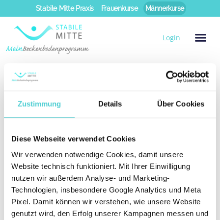
Zum
Stabile Mitte Praxis
Frauenkurse
Männerkurse
Inhalt
springen
Login
Wochen-Übersicht
Total Mann
Woche 3: Durchblutung des Beckens und Aktivieren Ihrer Tiefenmuskulatur
Woche 5: Erarbeiten von beckenbodenschonenden und anregenden Übungen
Woche 6: Umsetzen der „Grundspannung“ in verschiedenen Ausgangsstellungen
Woche 8: Kräftigung und Dehnung der Bauch-, Rücken- und Beckenbodenmuskeln
Woche 11: Steigerung der Übungen und beckenbodenfreundliche Liegestütze
Trainingsvideo Woche 5 Onlinekurs –
Zustimmung
Details
Über Cookies
Stabile Mitte Total Mann:
Beckenbodenkurs (Kräftigung)
Diese Webseite verwendet Cookies
Wir verwenden notwendige Cookies, damit unsere
Website technisch funktioniert. Mit Ihrer Einwilligung
nutzen wir außerdem Analyse- und Marketing-
Technologien, insbesondere Google Analytics und Meta
Pixel. Damit können wir verstehen, wie unsere Website
genutzt wird, den Erfolg unserer Kampagnen messen und