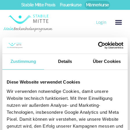
Zum
Stabile Mitte Praxis
Frauenkurse
Männerkurse
Inhalt
springen
Login
Wochen-Übersicht
Total Mann
Woche 3: Durchblutung des Beckens und Aktivieren Ihrer Tiefenmuskulatur
Woche 5: Erarbeiten von beckenbodenschonenden und anregenden Übungen
Woche 6: Umsetzen der „Grundspannung“ in verschiedenen Ausgangsstellungen
Woche 8: Kräftigung und Dehnung der Bauch-, Rücken- und Beckenbodenmuskeln
Woche 11: Steigerung der Übungen und beckenbodenfreundliche Liegestütze
Woche 2: Beckenbodenanatomie im
Zustimmung
Details
Über Cookies
Sitzen
Diese Webseite verwendet Cookies
Wir verwenden notwendige Cookies, damit unsere
Website technisch funktioniert. Mit Ihrer Einwilligung
nutzen wir außerdem Analyse- und Marketing-
Technologien, insbesondere Google Analytics und Meta
Pixel. Damit können wir verstehen, wie unsere Website
genutzt wird, den Erfolg unserer Kampagnen messen und