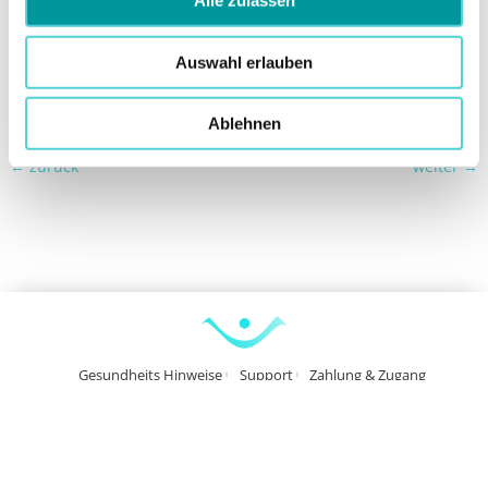
Alle zulassen
Auswahl erlauben
Ablehnen
←
zurück
weiter
→
Gesundheits Hinweise
Support
Zahlung & Zugang
Datenschutz
Widerrufsbelehrung
Kündigung
AGB
Impressum
Vertrag widerrufen