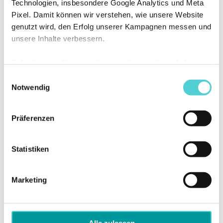
Technologien, insbesondere Google Analytics und Meta
Pixel. Damit können wir verstehen, wie unsere Website
genutzt wird, den Erfolg unserer Kampagnen messen und
unsere Inhalte verbessern.
Dabei können Nutzungsdaten an die jeweiligen Anbieter
übermittelt und dort verarbeitet werden. Sie können
Einwilligungsauswahl
selbst entscheiden, welchen Kategorien Sie zustimmen
Notwendig
möchten. Ihre Auswahl können Sie jederzeit ändern oder
widerrufen.
Präferenzen
Statistiken
Marketing