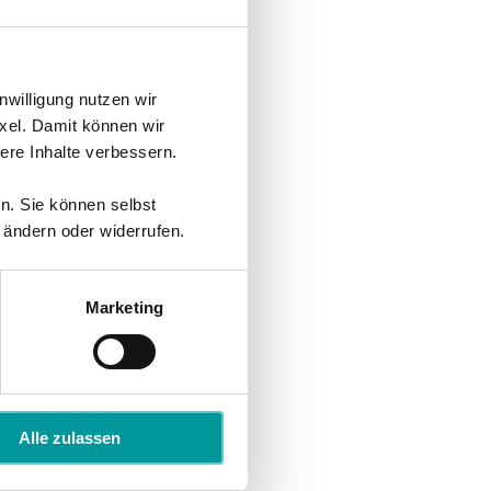
nweisungen auf der
nwilligung nutzen wir
sten.
xel. Damit können wir
n Link und Sie können
re Inhalte verbessern.
en. Sie können selbst
 ändern oder widerrufen.
Marketing
Alle zulassen