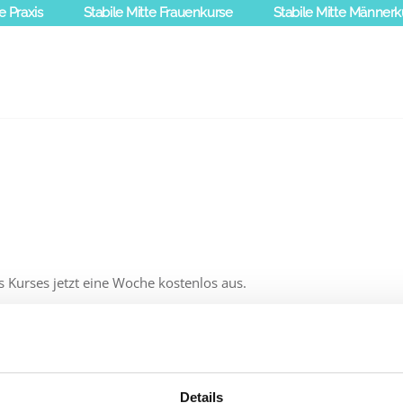
e Praxis
Stabile Mitte Frauenkurse
Stabile Mitte Männerk
s Kurses jetzt eine Woche kostenlos aus.
en Sie Ihren Onlinekurs gra
Details