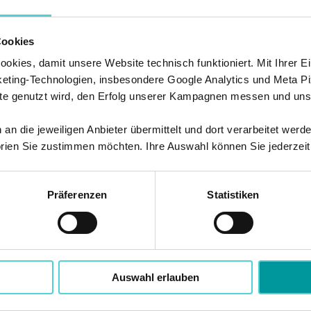
ren Kurs in den Warenkorb und folgen Sie den A
Cookies
kies, damit unsere Website technisch funktioniert. Mit Ihrer Ei
 Durch den Kauf für 0€ entstehen Ihnen keine Ko
ting-Technologien, insbesondere Google Analytics und Meta Pi
einen Aktivierungslink per E-Mail. Klicken Sie de
te genutzt wird, den Erfolg unserer Kampagnen messen und unse
onto einloggen.
n die jeweiligen Anbieter übermittelt und dort verarbeitet werd
 den Online-Zugang per E-Mail
rien Sie zustimmen möchten. Ihre Auswahl können Sie jederzeit
d loslegen
age lang Zugriff.
Präferenzen
Statistiken
Auswahl erlauben
Hier geht es zum Shop