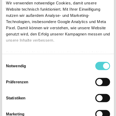
Keine Angabe
Wir verwenden notwendige Cookies, damit unsere
Website technisch funktioniert. Mit Ihrer Einwilligung
c) Sexualität besser geworden ist?
nutzen wir außerdem Analyse- und Marketing-
Technologien, insbesondere Google Analytics und Meta
Ja
Pixel. Damit können wir verstehen, wie unsere Website
Nein
genutzt wird, den Erfolg unserer Kampagnen messen und
Keine Angabe
unsere Inhalte verbessern.
d) Dehnbarkeit des Körpers besser geworden ist?
Dabei können Nutzungsdaten an die jeweiligen Anbieter
Ja
übermittelt und dort verarbeitet werden. Sie können
Einwilligungsauswahl
selbst entscheiden, welchen Kategorien Sie zustimmen
Notwendig
Nein
möchten. Ihre Auswahl können Sie jederzeit ändern oder
Keine Angabe
widerrufen.
Präferenzen
e) Schmerzen im Becken (falls vorhanden) weniger
geworden sind?
Statistiken
Ja
Nein
Marketing