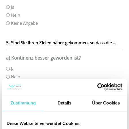
Ja
Nein
Keine Angabe
5. Sind Sie Ihren Zielen näher gekommen, so dass die …
a) Kontinenz besser geworden ist?
Ja
Nein
Keine Angabe
b) Senkungsbeschwerden/Fremdkörper-, Druckgefühl
Zustimmung
Details
Über Cookies
besser geworden ist/sind?
Ja
Diese Webseite verwendet Cookies
Nein