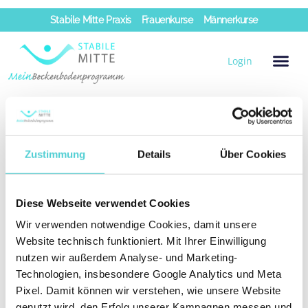
Zum
Stabile Mitte Praxis
Frauenkurse
Männerkurse
Inhalt
springen
Login
Sie sind erfolgreich abgemeldet!
Schicken Sie uns gerne
Ihr persönliches Feedback per
E-Mail
.
Zustimmung
Details
Über Cookies
Wir wünschen Ihnen alles Gute
und sagen
auf Wiedersehen!
Diese Webseite verwendet Cookies
Wir verwenden notwendige Cookies, damit unsere
Website technisch funktioniert. Mit Ihrer Einwilligung
nutzen wir außerdem Analyse- und Marketing-
Technologien, insbesondere Google Analytics und Meta
Pixel. Damit können wir verstehen, wie unsere Website
genutzt wird, den Erfolg unserer Kampagnen messen und