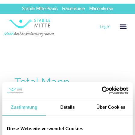
Zum
Stabile Mitte Praxis
Frauenkurse
Männerkurse
Inhalt
springen
Login
Total Mann
Zustimmung
Details
Über Cookies
Beckenbodentraining: Total Mann
Beckenbodentraining:
Total
Diese Webseite verwendet Cookies
MaennerSeite
Mann