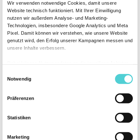
Wir verwenden notwendige Cookies, damit unsere
Open to access this content
Website technisch funktioniert. Mit Ihrer Einwilligung
nutzen wir außerdem Analyse- und Marketing-
Weiterlesen »
Technologien, insbesondere Google Analytics und Meta
Pixel. Damit können wir verstehen, wie unsere Website
genutzt wird, den Erfolg unserer Kampagnen messen und
unsere Inhalte verbessern.
Dabei können Nutzungsdaten an die jeweiligen Anbieter
übermittelt und dort verarbeitet werden. Sie können
Einwilligungsauswahl
selbst entscheiden, welchen Kategorien Sie zustimmen
Notwendig
möchten. Ihre Auswahl können Sie jederzeit ändern oder
widerrufen.
Präferenzen
Statistiken
Marketing