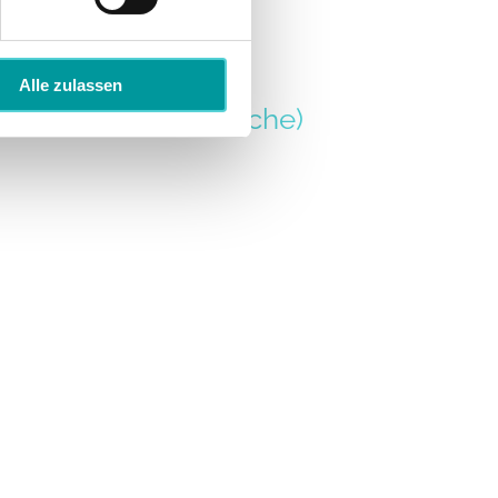
Alle zulassen
chwäche“ (Probewoche)