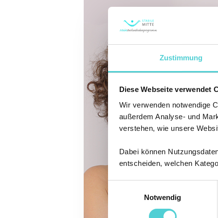
Beckenbodentraining:
„Tschüss
Blasen-
und
Beckenbodenschwäche“
Zustimmung
(Probewoche)
Diese Webseite verwendet 
Wir verwenden notwendige Coo
außerdem Analyse- und Marke
verstehen, wie unsere Websi
Dabei können Nutzungsdaten a
entscheiden, welchen Katego
Einwilligungsauswahl
Notwendig